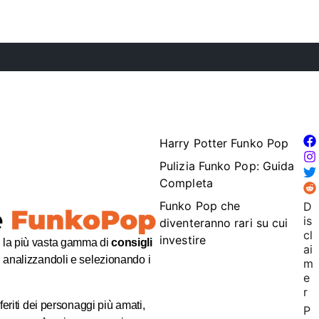
Harry Potter Funko Pop
Pulizia Funko Pop: Guida
Completa
Funko Pop che
D
is
diventeranno rari su cui
cl
investire
e la più vasta gamma di
consigli
ai
analizzandoli e selezionando i
m
e
r
eriti dei personaggi più amati,
P