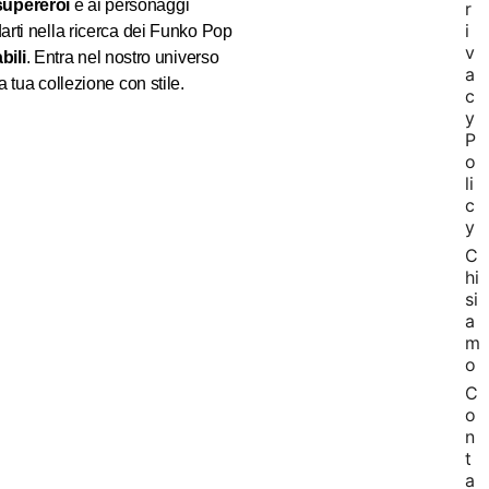
supereroi
e ai personaggi
r
i
arti nella ricerca dei Funko Pop
v
bili
. Entra nel nostro universo
a
 tua collezione con stile.
c
y
P
o
li
c
y
C
hi
si
a
m
o
C
o
n
t
a