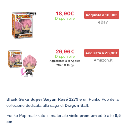
18,90€
Acquista a 18,90€
Disponibile
eBay
26,96€
Acquista a 26,96€
Disponibile
Amazon.it
Aggiornato al 9 Agosto
2026 0:19
Black Goku Super Saiyan Rosé 1279
è un Funko Pop della
collezione dedicata alla saga di
Dragon Ball
.
Funko Pop realizzato in materiale vinile
premium
ed è alto
9,5
cm
.