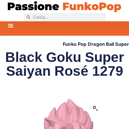
Home
Collezioni Funko Pop
Collezioni Più Popolari
News Funko Pop
FAQ – Domande Frequenti
Funko Pop
Dragon Ball Super
Black Goku Super
Saiyan Rosé 1279