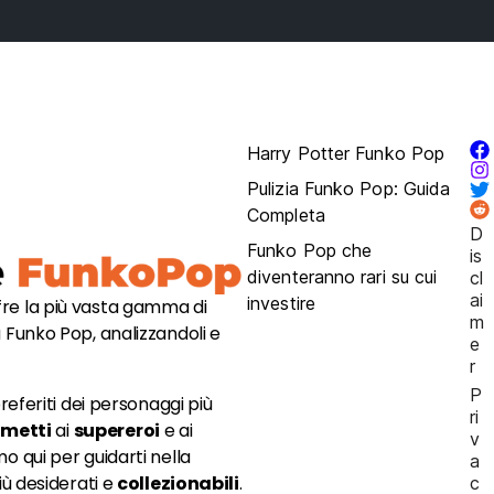
Harry Potter Funko Pop
Pulizia Funko Pop: Guida
Completa
D
Funko Pop che
is
diventeranno rari su cui
cl
ai
investire
fre la più vasta gamma di
m
 Funko Pop, analizzandoli e
e
r
P
referiti dei personaggi più
ri
umetti
ai
supereroi
e ai
v
mo qui per guidarti nella
a
iù desiderati e
collezionabili
.
c