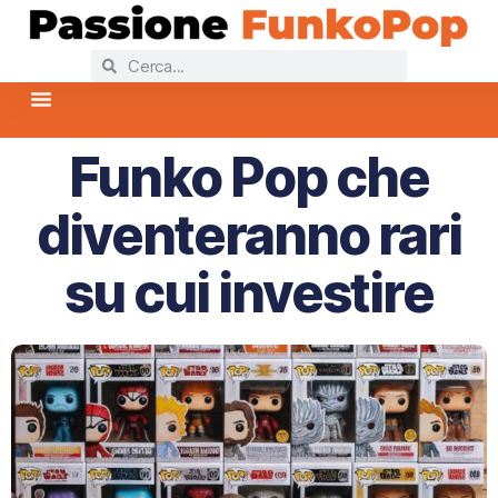
Home
Collezioni Funko Pop
Collezioni Più Popolari
News Funko Pop
FAQ – Domande Frequenti
Funko Pop che
diventeranno rari
su cui investire