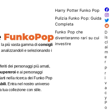
Harry Potter Funko Pop
Pulizia Funko Pop: Guida
Completa
Funko Pop che
D
is
diventeranno rari su cui
cl
investire
e la più vasta gamma di
consigli
ai
analizzandoli e selezionando i
m
e
r
eriti dei personaggi più amati,
P
supereroi
e ai personaggi
r
i
arti nella ricerca dei Funko Pop
v
bili
. Entra nel nostro universo
a
 tua collezione con stile.
c
y
P
o