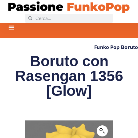
Home
Collezioni Funko Pop
Collezioni Più Popolari
News Funko Pop
FAQ – Domande Frequenti
Funko Pop
Boruto
Boruto con
Rasengan 1356
[Glow]