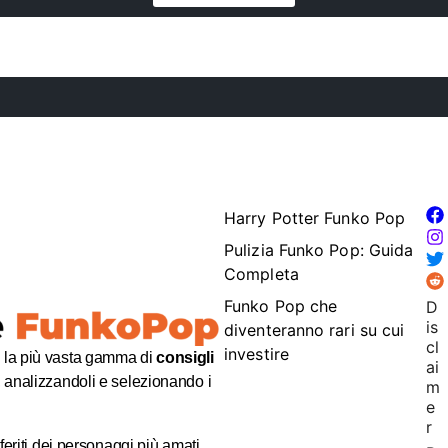
Harry Potter Funko Pop
Pulizia Funko Pop: Guida
Completa
Funko Pop che
D
is
diventeranno rari su cui
cl
investire
e la più vasta gamma di
consigli
ai
analizzandoli e selezionando i
m
e
r
eriti dei personaggi più amati,