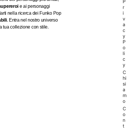
P
supereroi
e ai personaggi
r
i
arti nella ricerca dei Funko Pop
v
bili
. Entra nel nostro universo
a
 tua collezione con stile.
c
y
P
o
li
c
y
C
hi
si
a
m
o
C
o
n
t