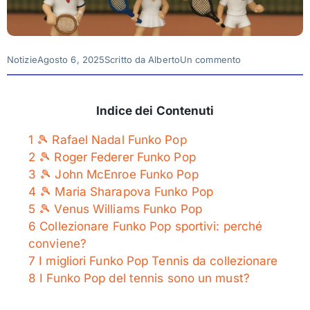
Notizie
Agosto 6, 2025
Scritto da
Alberto
Un commento
Indice dei Contenuti
1
🎾 Rafael Nadal Funko Pop
2
🎾 Roger Federer Funko Pop
3
🎾 John McEnroe Funko Pop
4
🎾 Maria Sharapova Funko Pop
5
🎾 Venus Williams Funko Pop
6
Collezionare Funko Pop sportivi: perché
conviene?
7
I migliori Funko Pop Tennis da collezionare
8
I Funko Pop del tennis sono un must?