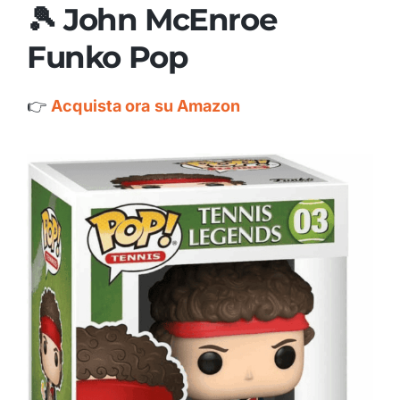
🎾 John McEnroe
Funko Pop
👉
Acquista ora su Amazon