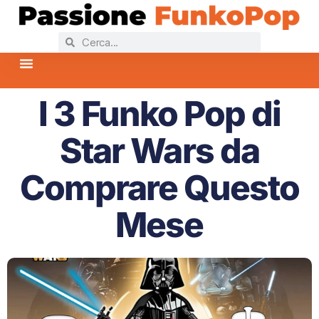
Home
Collezioni Funko Pop
Collezioni Più Popolari
News Funko Pop
FAQ – Domande Frequenti
I 3 Funko Pop di
Star Wars da
Comprare Questo
Mese