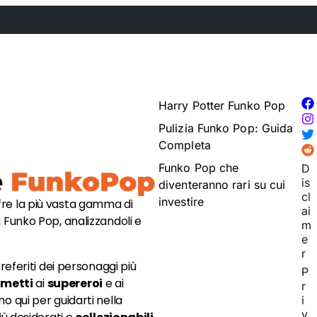
Harry Potter Funko Pop
Pulizia Funko Pop: Guida
Completa
Funko Pop che
D
is
diventeranno rari su cui
cl
investire
fre la più vasta gamma di
ai
 Funko Pop, analizzandoli e
m
e
r
referiti dei personaggi più
P
umetti
ai
supereroi
e ai
r
mo qui per guidarti nella
i
v