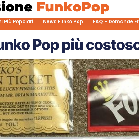
ni Più Popolari
News Funko Pop
FAQ – Domande Fr
 Funko Pop più costos