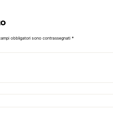
to
campi obbligatori sono contrassegnati
*